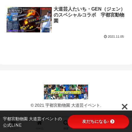
大道芸人たいち・GEN（ジェン）
お知らせ
のスペシャルコラボ 宇都宮動物
園
2021.11.05
© 2021 宇都宮動物園 大道芸イベント.
宇都宮動物園 大道芸イベントの
友だちになる♪
公式LINE
メニュー
ホーム
検索
トップ
サイドバー