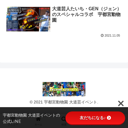
大道芸人たいち・GEN（ジェン）
お知らせ
のスペシャルコラボ 宇都宮動物
園
2021.11.05
© 2021 宇都宮動物園 大道芸イベント.
宇都宮動物園 大道芸イベントの
友だちになる♪
公式LINE
メニュー
ホーム
検索
トップ
サイドバー