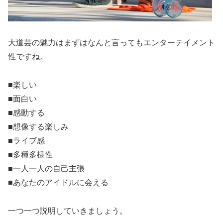
大道芸の魅力はまずはなんと言ってもエンターテイメント
性ですね。
■楽しい
■面白い
■感動する
■想像する楽しみ
■ライブ感
■多種多様性
■一人一人の自己主張
■あなたのアイドルに会える
一つ一つ説明していきましょう。