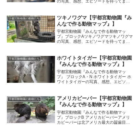
の写真、感想、エピソードを待ってま
す。『宇都宮動物園 大道芸イベント』の
公式LINEでは、ブチハイエナの写真、感
想、ブチハイエナとのエピソードなどを
ツキノワグマ【宇都宮動物園『み
宇都宮動物園の動物たち
募集しています。公式...
んなで作る動物マップ』】
宇都宮動物園『みんなで作る動物マッ
プ』ブロックAツキノワグマツキノワグマ
の写真、感想、エピソードを待ってま
す。『宇都宮動物園 大道芸イベント』の
公式LINEでは、ツキノワグマの写真、感
想、ツキノワグマとのエピソードなどを
ホワイトタイガー【宇都宮動物園
宇都宮動物園の動物たち
募集しています。公式...
『みんなで作る動物マップ』】
宇都宮動物園『みんなで作る動物マッ
プ』 ブロックA・N ホワイトタイガー ホ
ワイトタイガーの写真、感想、エピソー
ドを待ってます。 『宇都宮動物園 大道芸
イベント』の公式LINEでは、ホワイトタ
イガーの写真、感想、ホワイトタイガー
アメリカビーバー【宇都宮動物園
宇都宮動物園の動物たち
とのエピソー...
『みんなで作る動物マップ』】
宇都宮動物園『みんなで作る動物マッ
プ』ブロックB アメリカビーバーアメリ
カビーバーは北アメリカ最大の齧歯目
（げっしもく：別名ネズミ目）です。世
界で見てもカピバラに次いで2番目に大き
い。（同等の大きさにヨーロッパビーバ