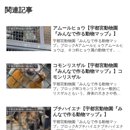
関連記事
アムールヒョウ【宇都宮動物園
宇都宮動物園の動物たち
『みんなで作る動物マップ』】
宇都宮動物園『みんなで作る動物マッ
プ』ブロックAアムールヒョウアムールヒ
ョウは、ネコ科ヒョウ属の動物です。極
東ロシア沿岸地方南部と中国吉林省の森
林に棲息します。最北後に生きるヒョウ
です。ヒョウとしては大型で、体長１～
コモンリスザル【宇都宮動物園
宇都宮動物園の動物たち
1.4m、体重40㎏～7...
『みんなで作る動物マップ』】コ
モンリスザル
宇都宮動物園『みんなで作る動物マッ
プ』ブロックMコモンリスザル一般的に
リスザルともいう。身体の大きさや色が
リスに似ていることからリスザルと名付
けられる。熱帯雨林や森林地帯に生息
し、湿地帯や川沿いの森林などの水辺に
ブチハイエナ【宇都宮動物園『み
宇都宮動物園の動物たち
近い場所に棲息する。自然界で...
んなで作る動物マップ』】
宇都宮動物園『みんなで作る動物マッ
プ』ブロックAブチハイエナブチハイエナ