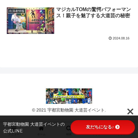
マジカルTOMの驚愕パフォーマン
出演者情報
ス！親子を魅了する大道芸の秘密
2024.08.16
© 2021 宇都宮動物園 大道芸イベント.
宇都宮動物園 大道芸イベントの
友だちになる♪
公式LINE
メニュー
ホーム
検索
トップ
サイドバー