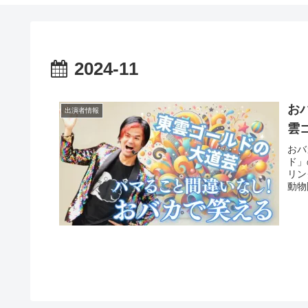
2024-11
お
出演者情報
雲
おバ
ド」
リン
動物