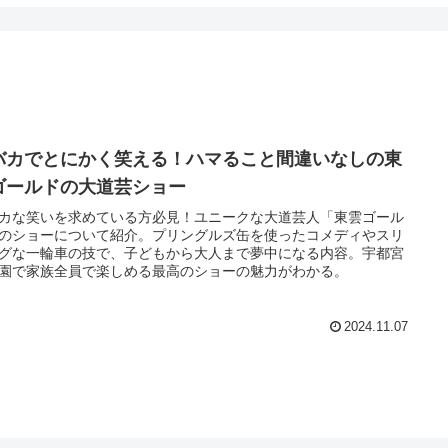
バカでとにかく笑える！ハマること間違いなしの東
ゴールドの大道芸ショー
カな笑いを求めている方必見！ユニークな大道芸人「東雲ゴール
のショーについて紹介。プリングルズ缶を使ったコメディやスリ
グな一輪車の技で、子どもから大人まで夢中になる内容。宇都宮
園で家族全員で楽しめる最高のショーの魅力がわかる。
2024.11.07