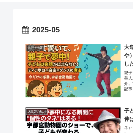
2025-05
大
出演者情報
や
し
親子
芸人
介。
記事
子
大道芸の魅力
伸
子ど