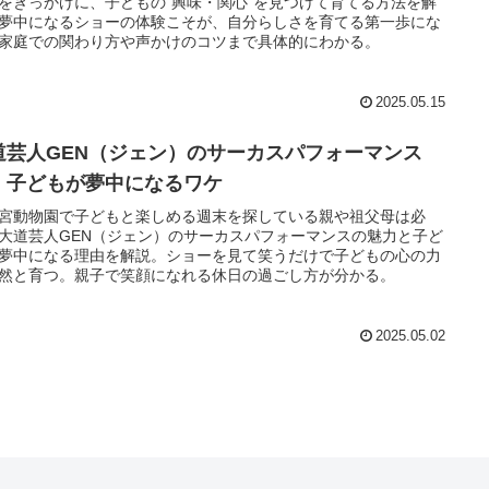
をきっかけに、子どもの“興味・関心”を見つけて育てる方法を解
夢中になるショーの体験こそが、自分らしさを育てる第一歩にな
家庭での関わり方や声かけのコツまで具体的にわかる。
2025.05.15
道芸人GEN（ジェン）のサーカスパフォーマンス
、子どもが夢中になるワケ
宮動物園で子どもと楽しめる週末を探している親や祖父母は必
大道芸人GEN（ジェン）のサーカスパフォーマンスの魅力と子ど
夢中になる理由を解説。ショーを見て笑うだけで子どもの心の力
然と育つ。親子で笑顔になれる休日の過ごし方が分かる。
2025.05.02