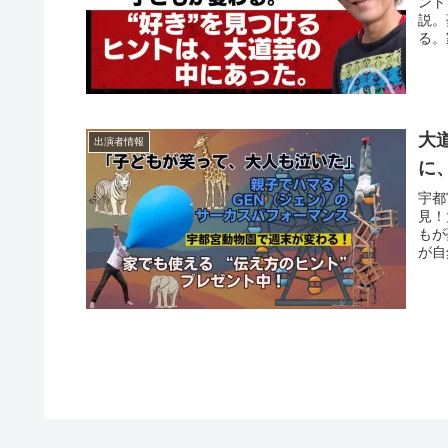
ント
説。
る。
大
出演者情報
に
宇都
見！
もが
が自