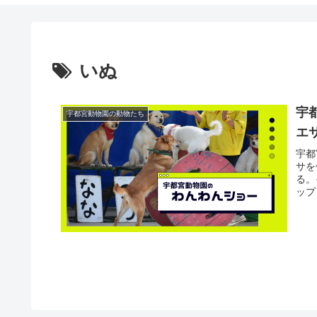
いぬ
宇
宇都宮動物園の動物たち
エ
宇都
サを
る。
ップ