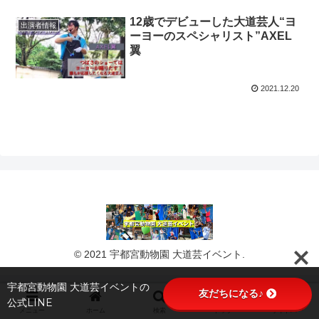
12歳でデビューした大道芸人“ヨ
出演者情報
ーヨーのスペシャリスト”AXEL
翼
2021.12.20
© 2021 宇都宮動物園 大道芸イベント.
宇都宮動物園 大道芸イベントの
友だちになる♪
公式LINE
メニュー
ホーム
検索
トップ
サイドバー