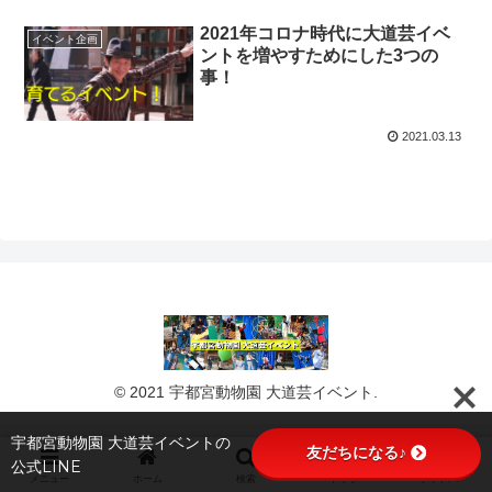
2021年コロナ時代に大道芸イベ
イベント企画
ントを増やすためにした3つの
事！
2021.03.13
© 2021 宇都宮動物園 大道芸イベント.
宇都宮動物園 大道芸イベントの
友だちになる♪
公式LINE
メニュー
ホーム
検索
トップ
サイドバー