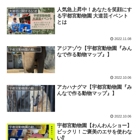
人気急上昇中！あなたを笑顔にす
大道芸に関する記述
る宇都宮動物園 大道芸イベント
とは
2022.11.08
アジアゾウ【宇都宮動物園『みん
宇都宮動物園の動物たち
なで作る動物マップ』】
2022.10.06
アカハナグマ【宇都宮動物園『み
宇都宮動物園の動物たち
んなで作る動物マップ』】
2022.10.06
宇都宮動物園【わんわんショー】
宇都宮動物園の動物たち
ビックリ！ご褒美のエサを使わな
い⁉