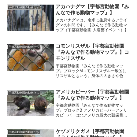
アカハナグマ【宇都宮動物園『み
宇都宮動物園の動物たち
んなで作る動物マップ』】
アカハナグマは、南米に生息するアライ
グマの仲間です。【みんなで作る動物マ
ップ（宇都宮動物園 大道芸イベント）】
コモンリスザル【宇都宮動物園
宇都宮動物園の動物たち
『みんなで作る動物マップ』】コ
モンリスザル
宇都宮動物園『みんなで作る動物マッ
プ』ブロックMコモンリスザル一般的に
リスザルともいう。身体の大きさや色が
リスに似ていることからリスザルと名付
けられる。熱帯雨林や森林地帯に生息
し、湿地帯や川沿いの森林などの水辺に
アメリカビーバー【宇都宮動物園
宇都宮動物園の動物たち
近い場所に棲息する。自然界で...
『みんなで作る動物マップ』】
宇都宮動物園『みんなで作る動物マッ
プ』ブロックB アメリカビーバーアメリ
カビーバーは北アメリカ最大の齧歯目
（げっしもく：別名ネズミ目）です。世
界で見てもカピバラに次いで2番目に大き
い。（同等の大きさにヨーロッパビーバ
ケヅメリクガメ【宇都宮動物園
宇都宮動物園の動物たち
ーもいる）ビーバーは夜行...