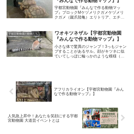
『みんなで作る動物マップ』】
宇都宮動物園『みんなで作る動物マッ
プ』ブロックMケヅメリクガメケヅメリ
クガメ（蹴爪陸亀）エリトリア、エチオ
ピア、スーダン、セネガル、ソマリア、
チャド、ニジェール、マリ共和国、ブル
キナ・ファソ、ベナン、モーリタニアに
ワオキツネザル【宇都宮動物園
宇都宮動物園の動物たち
またがるサハラ砂漠の南側の...
『みんなで作る動物マップ』】
小さな体で驚異のジャンプ！3っもジャン
プすることがあるサル。顔がキツネに似
ていてしっぽに輪っかのような模様（輪
尾「ワオ」）があることから『ワオキツ
ネザル』と呼ばれている。
アフリカライオン【宇都宮動物園『みん
なで作る動物マップ』】
人気急上昇中！あなたを笑顔にする宇都
宮動物園 大道芸イベントとは